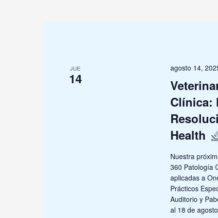
para
la
palabra
clave.
agosto 14, 20
JUE
14
Veterina
Clínica:
Resoluci
Health
Nuestra próxima
360 Patología C
aplicadas a On
Prácticos Espe
Auditorio y Pa
al 18 de agost