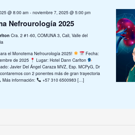
2025 @ 8:00 am
-
noviembre 7, 2025 @ 5:00 pm
a Nefrourología 2025
rlton
Cra. 2 #1-60, COMUNA 3, Cali, Valle del
ia
para el Monotema Nefrourología 2025!
Fecha:
viembre de 2025
Lugar: Hotel Dann Carlton
ado: Javier Del Ángel Caraza MVZ, Esp. MCPyG, Dr
contaremos con 2 ponentes más de gran trayectoria
Más información:
+57 310 6500983 […]