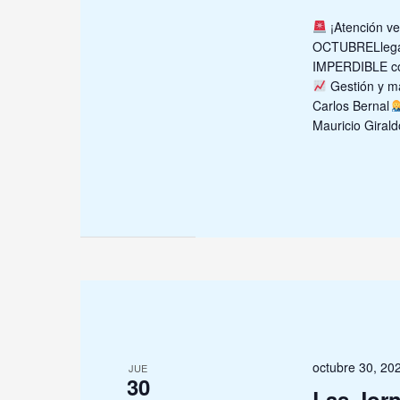
¡Atención vet
OCTUBRELlega 
IMPERDIBLE co
Gestión y ma
Carlos Bernal
Mauricio Giral
octubre 30, 2
JUE
30
Las Jor