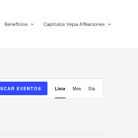
Beneficios
Capítulos Vepa Afiliaciones
Navegación
SCAR EVENTOS
Lista
Mes
Día
de
vistas
de
Evento