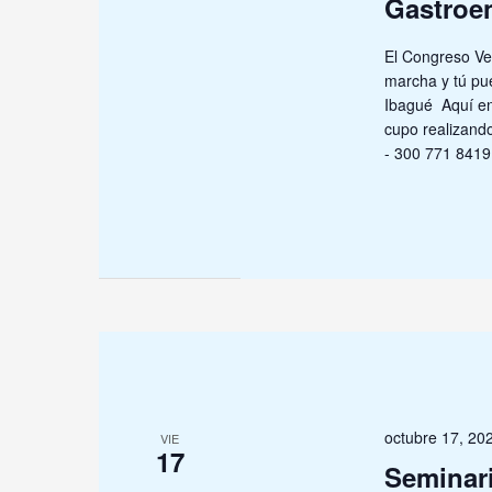
Gastroen
El Congreso Ve
marcha y tú pu
Ibagué Aquí enc
cupo realizand
- 300 771 8419
octubre 17, 2
VIE
17
Seminar