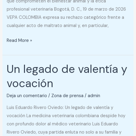
que comprometen el bienestar animal y la ética
profesional veterinaria Bogotá, D. C., 19 de marzo de 2026
VEPA COLOMBIA expresa su rechazo categórico frente a
cualquier acto de maltrato animal y, en particular,
Read More »
Un legado de valentía y
Un
legado
vocación
de
valentía
Deja un comentario
/
Zona de prensa
/
admin
y
vocación
Luis Eduardo Rivero Oviedo: Un legado de valentía y
vocación La medicina veterinaria colombiana despide hoy
con profundo dolor al médico veterinario Luis Eduardo
Rivero Oviedo, cuya partida enluta no solo a su familia y