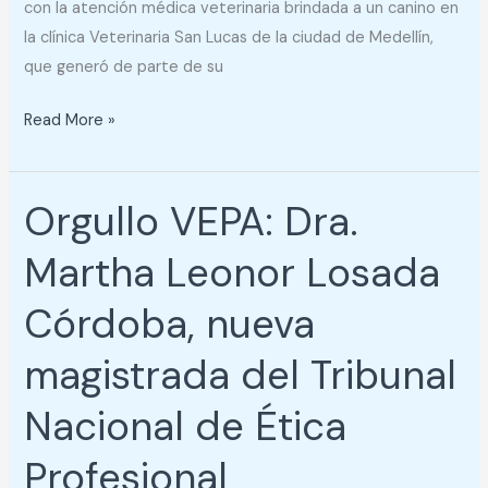
con la atención médica veterinaria brindada a un canino en
la clínica Veterinaria San Lucas de la ciudad de Medellín,
que generó de parte de su
Read More »
Orgullo VEPA: Dra.
Orgullo
VEPA:
Martha Leonor Losada
Dra.
Martha
Córdoba, nueva
Leonor
Losada
magistrada del Tribunal
Córdoba,
Nacional de Ética
nueva
magistrada
Profesional
del