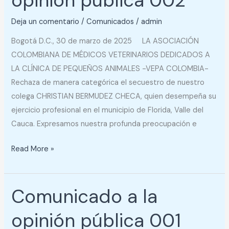
opinión pública 002
opinión
Deja un comentario
/
Comunicados
/
admin
pública
002
Bogotá D.C., 30 de marzo de 2025 LA ASOCIACIÓN
COLOMBIANA DE MÉDICOS VETERINARIOS DEDICADOS A
LA CLÍNICA DE PEQUEÑOS ANIMALES -VEPA COLOMBIA-
Rechaza de manera categórica el secuestro de nuestro
colega CHRISTIAN BERMUDEZ CHECA, quien desempeña su
ejercicio profesional en el municipio de Florida, Valle del
Cauca. Expresamos nuestra profunda preocupación e
Read More »
Comunicado a la
Comunicado
a
opinión pública 001
la