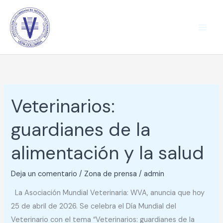
Ir
al
contenido
Veterinarios:
Veterinarios:
guardianes
guardianes de la
de
la
alimentación y la salud
alimentación
y
Deja un comentario
/
Zona de prensa
/
admin
la
La Asociación Mundial Veterinaria: WVA, anuncia que hoy
salud
25 de abril de 2026. Se celebra el Día Mundial del
Veterinario con el tema “Veterinarios: guardianes de la