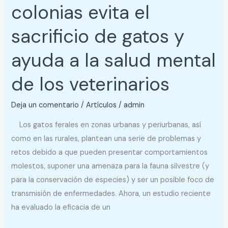
colonias evita el
Esterilizar
colonias
sacrificio de gatos y
evita
el
ayuda a la salud mental
sacrificio
de los veterinarios
de
gatos
Deja un comentario
/
Artículos
/
admin
y
ayuda
Los gatos ferales en zonas urbanas y periurbanas, así
a
como en las rurales, plantean una serie de problemas y
la
retos debido a que pueden presentar comportamientos
salud
molestos, suponer una amenaza para la fauna silvestre (y
mental
para la conservación de especies) y ser un posible foco de
de
transmisión de enfermedades. Ahora, un estudio reciente
los
ha evaluado la eficacia de un
veterinarios