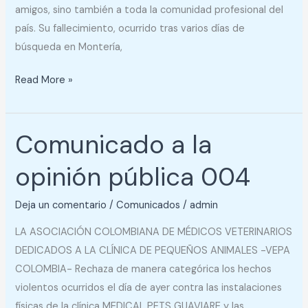
amigos, sino también a toda la comunidad profesional del
país. Su fallecimiento, ocurrido tras varios días de
búsqueda en Montería,
Read More »
Comunicado a la
Comunicado
a
opinión pública 004
la
opinión
Deja un comentario
/
Comunicados
/
admin
pública
004
LA ASOCIACIÓN COLOMBIANA DE MÉDICOS VETERINARIOS
DEDICADOS A LA CLÍNICA DE PEQUEÑOS ANIMALES -VEPA
COLOMBIA- Rechaza de manera categórica los hechos
violentos ocurridos el día de ayer contra las instalaciones
físicas de la clínica MEDICAL PETS GUAVIARE y las