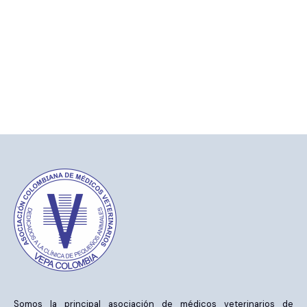
o
g
o
r
k
a
m
Somos la principal asociación de médicos veterinarios de