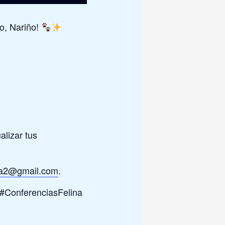
o, Nariño!
alizar tus
pa2@gmail.com
.
 #ConferenciasFelina