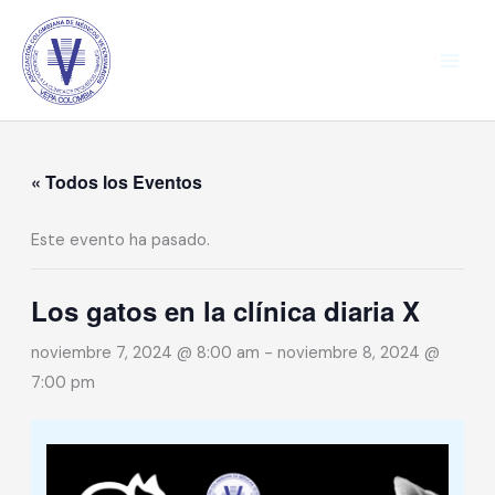
Ir
al
contenido
« Todos los Eventos
Este evento ha pasado.
Los gatos en la clínica diaria X
noviembre 7, 2024 @ 8:00 am
-
noviembre 8, 2024 @
7:00 pm