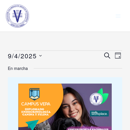
Ir
al
contenido
9/4/2025
Eventos
Navegación
BUSCAR
Naveg
DÍA
for
de
de
Seleccionar
En marcha
septiembre
búsqueda
vistas
fecha.
4,
y
de
2025
vistas
Event
de
Eventos