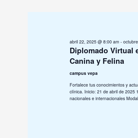
para
la
palabra
clave.
abril 22, 2025 @ 8:00 am
-
octubr
Diplomado Virtual 
Canina y Felina
campus vepa
Fortalece tus conocimientos y actua
clínica. Inicio: 21 de abril de 2025
nacionales e internacionales Modal