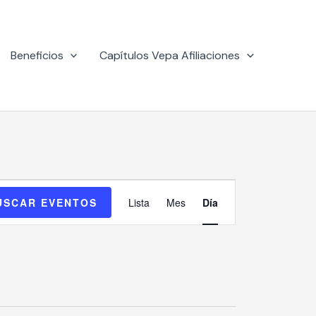
Beneficios
Capítulos Vepa Afiliaciones
Navegación
USCAR EVENTOS
Lista
Mes
Día
de
vistas
de
Evento