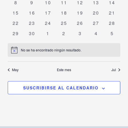
vistas
Event
0
0
0
0
0
0
0
8
9
10
11
12
13
14
eventos
eventos
eventos
eventos
eventos
eventos
de
evento
0
0
0
0
0
0
0
15
16
17
18
19
20
21
Eventos
eventos
eventos
eventos
eventos
eventos
eventos
evento
0
0
0
0
0
0
0
22
23
24
25
26
27
28
eventos
eventos
eventos
eventos
eventos
eventos
evento
0
0
0
0
0
0
0
29
30
1
2
3
4
5
eventos
eventos
eventos
eventos
eventos
eventos
evento
No se ha encontrado ningún resultado.
Notice
May
Este mes
Jul
SUSCRIBIRSE AL CALENDARIO