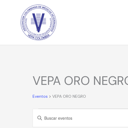
Ir
al
contenido
VEPA ORO NEGR
Eventos
for
mayo
Eventos
VEPA ORO NEGRO
13,
2026
Navegación
Introduce
de
la