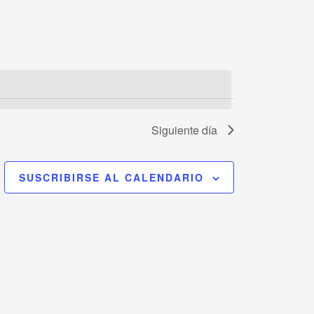
vistas
de
Evento
Siguiente día
SUSCRIBIRSE AL CALENDARIO