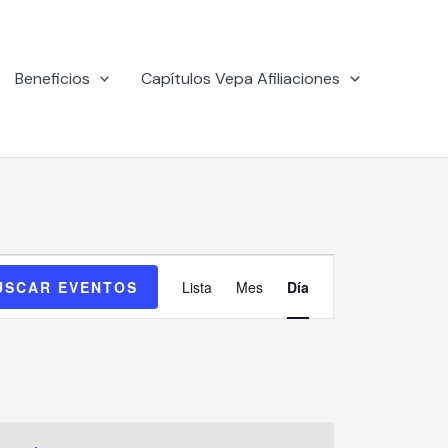
Beneficios
Capítulos Vepa Afiliaciones
Navegación
USCAR EVENTOS
Lista
Mes
Día
de
vistas
de
Evento