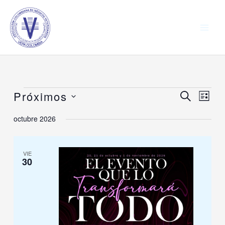
Ir
al
contenido
Próximos
Eventos
Navegación
BUSCAR
Naveg
LISTA
de
de
Seleccionar
octubre 2026
búsqueda
vistas
fecha.
y
de
vistas
Event
VIE
30
de
Eventos