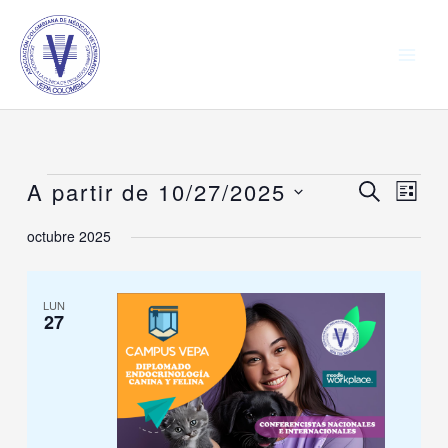
Ir
al
contenido
A partir de 10/27/2025
Eventos
Navegación
BUSCAR
Naveg
LISTA
de
de
Seleccionar
octubre 2025
búsqueda
vistas
fecha.
y
de
vistas
Event
LUN
27
de
Eventos