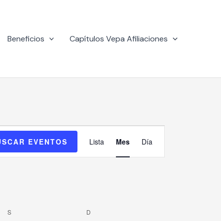
Beneficios
Capítulos Vepa Afiliaciones
SÁBADO
DOMINGO
Navegación
USCAR EVENTOS
Lista
Mes
Día
de
vistas
de
Evento
S
D