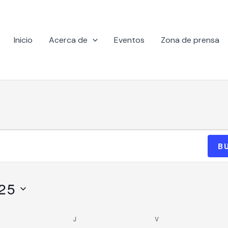
Inicio
Acerca de
Eventos
Zona de prensa
MIÉRCOLES
JUEVES
VIERNES
B
025
J
V