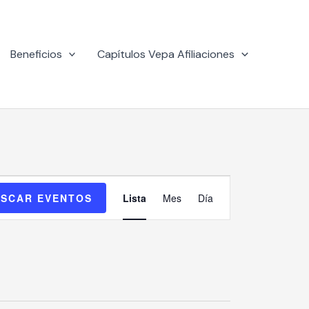
Beneficios
Capítulos Vepa Afiliaciones
Navegación
SCAR EVENTOS
Lista
Mes
Día
de
vistas
de
Evento