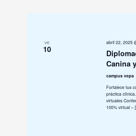
para
la
palabra
clave.
abril 22, 2025
VIE
10
Diplomad
Canina y
campus vepa
Fortalece tus c
práctica clínica
virtuales Confe
100% virtual – 